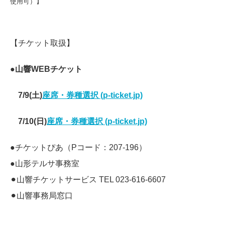
使用可）】
【チケット取扱】
●山響WEBチケット
7/9(土)
座席・券種選択 (p-ticket.jp)
7/10(日)
座席・券種選択 (p-ticket.jp)
●チケットぴあ
（Pコード：207-196）
●山形テルサ事務室
⚫︎山響チケットサービス TEL ‪023-616-6607‬
⚫︎山響事務局窓口