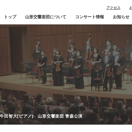
アクセス
トップ
山形交響楽団について
コンサート情報
お知らせ
楽団プロフィール
コンサート情報
山響が目指すもの
チケット購入ガイド
寄
指揮者・楽団員紹介
鑑賞会員入会
山響アマデウスコア
定期演奏会アーカイブ
山響の教育・地域交流
動画で見る山響
団体情報
／牛田智大(ピアノ) 山形交響楽団 青森公演