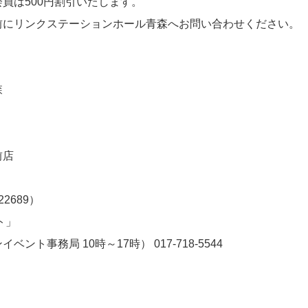
員は500円割引いたします。
前にリンクステーションホール青森へお問い合わせください。
森
前店
22689
）
ト」
ンイベント事務局
10
時～
17
時）
017-718-5544