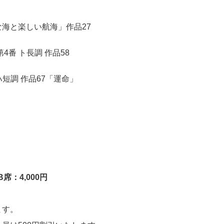
海と楽しい航海」作品27
4番 ト長調 作品58
ハ短調 作品67「運命」
B席：4,000円
ます。