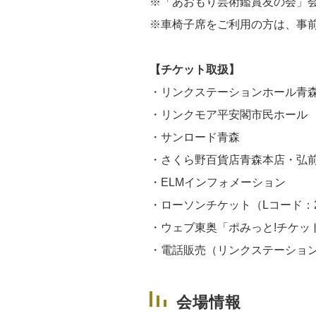
※「あおもり芸術鑑賞友の会」会
※車椅子席をご利用の方は、事
【チケット取扱】
・リンクステーションホール青
・リンクモア平安閣市民ホール
・サンロード青森
・さくら野百貨店青森本店・弘
・
ELM
インフォメーション
・ローソンチケット（
L
コード：
・ウェブ東奥「ポみっと
!
チケッ
・電話販売（リンクステーショ
会場情報