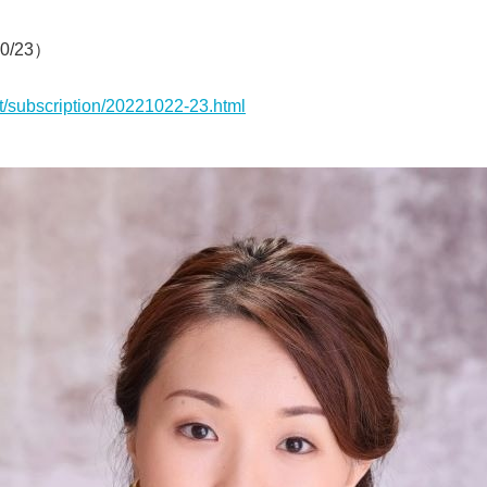
0/23
）
t/subscription/20221022-23.html