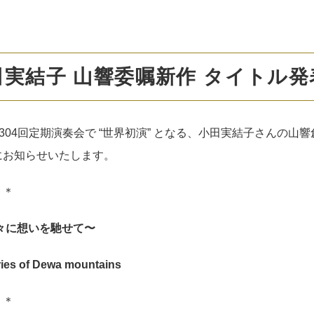
田実結子 山響委嘱新作 タイトル発
304
回定期演奏会で “世界初演” となる、小田実結子さんの山響
にお知らせいたします。
＊＊
々に想いを馳せて〜
ies of Dewa mountains
＊＊