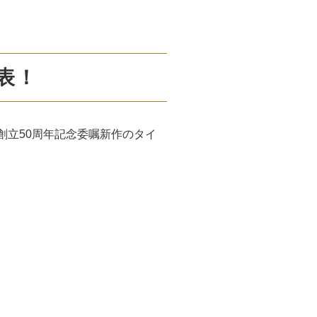
表！
創立
50
周年記念委嘱新作のタイ