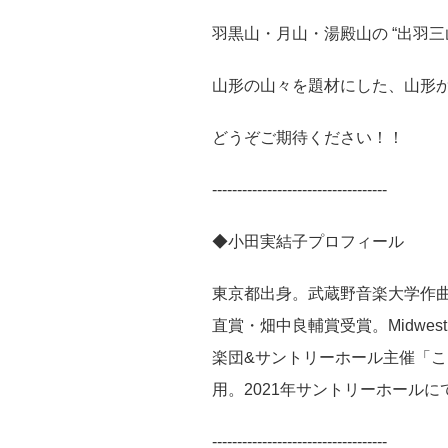
羽黒山・月山・湯殿山の “出羽三
山形の山々を題材にした、山形
どうぞご期待ください！！
-----------------------------------
◆小田実結子プロフィール
東京都出身。武蔵野音楽大学作
直賞・畑中良輔賞受賞。
Midwest 
楽団
&
サントリーホール主催「こ
用。
2021
年サントリーホールに
-----------------------------------