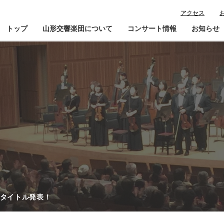
アクセス
トップ
山形交響楽団について
コンサート情報
お知らせ
楽団プロフィール
コンサート情報
山響が目指すもの
チケット購入ガイド
寄
指揮者・楽団員紹介
鑑賞会員入会
山響アマデウスコア
定期演奏会アーカイブ
山響の教育・地域交流
動画で見る山響
団体情報
 タイトル発表！