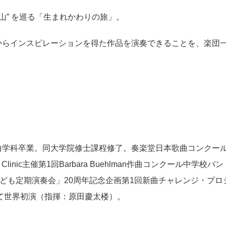
山” を巡る「生まれかわりの旅」。
からインスピレーションを得た作品を演奏できることを、楽団
曲学科卒業。同大学院修士課程修了。奏楽堂日本歌曲コンクー
Clinic
主催第
1
回
Barbara Buehlman
作曲コンクール中学校バン
ども定期演奏会」
20
周年記念企画第
1
回新曲チャレンジ・プロ
て世界初演（指揮：原田慶太楼）。