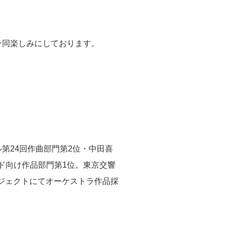
一同楽しみにしております。
ル第
24
回作曲部門第
2
位・中田喜
ド向け作品部門第
1
位。東京交響
ジェクトにてオーケストラ作品採