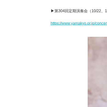
▶第
304
回定期演奏会（
10/22
、
1
https://www.yamakyo.or.jp/concer