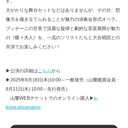
す。
大がかりな舞台セットなどはありませんが、その分、想
像力を掻き立てられることが魅力の演奏会形式オペラ。
プッチーニの甘美で流麗な旋律と劇的な音楽展開が魅力
の《蝶々夫人》を、一流のソリストたちと大合唱団との
共演でお楽しみください！
▶公演の詳細は
こちら
から
▶2025年
9
月
18
日
(
木
)10:00
～一般発売（山響鑑賞会員：
9
月
11
日
(
木
) 10:00
～先行発売）
山響
WEB
チケットでのオンライン購入▶
p-
ticket.jp/yamakyo