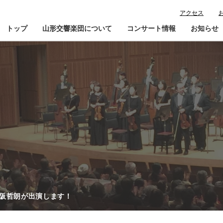
アクセス
トップ
山形交響楽団について
コンサート情報
お知らせ
楽団プロフィール
コンサート情報
山響が目指すもの
チケット購入ガイド
寄
指揮者・楽団員紹介
鑑賞会員入会
山響アマデウスコア
定期演奏会アーカイブ
山響の教育・地域交流
動画で見る山響
団体情報
に阪哲朗が出演します！