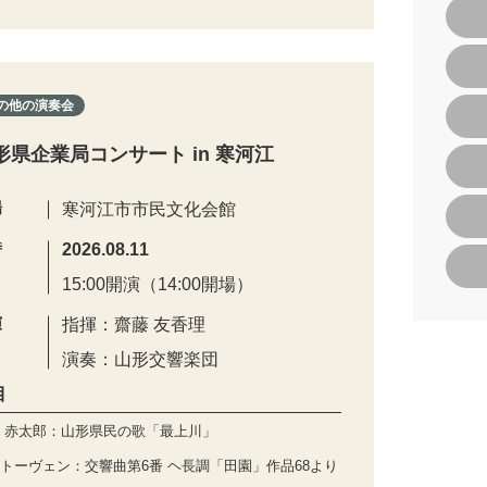
の他の演奏会
形県企業局コンサート in 寒河江
場
寒河江市市民文化会館
時
2026.08.11
15:00開演（14:00開場）
演
指揮：齋藤 友香理
演奏：山形交響楽団
目
 赤太郎：山形県民の歌「最上川」
トーヴェン：交響曲第6番 ヘ長調「田園」作品68より