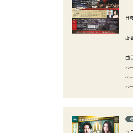
日
出
曲
ベー
ベー
ベー
ユ