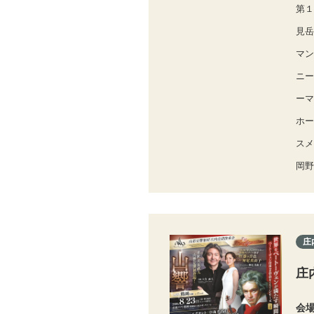
第１
見岳
マン
ニー
ーマ
ホー
スメ
岡野
庄
庄
会