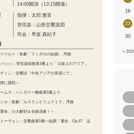
14:00開演（13:15開場）
16
演
指揮：太田 雅音
23
管弦楽：山形交響楽団
司会：早坂 真紀子
30
目
« 20
ツァルト：歌劇「フィガロの結婚」 序曲
S. バッハ：管弦楽組曲第3番より「Ｇ線上のアリア」
ディン：交響詩「中央アジアの草原にて」
揮に挑戦～
ームス：ハンガリー舞曲第5番より
ンカ：歌劇「ルスランとリュドミラ」序曲
運命」の大解剖＆全曲演奏！～
トーヴェン：交響曲第5番ハ短調「運命」Op.67 ほ