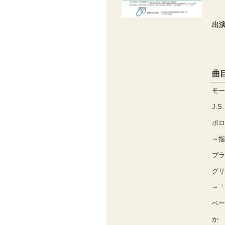
出
曲
モー
J.
ボロ
～指
ブラ
グリ
～「
ベー
か