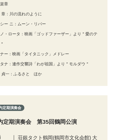
楽章
 章：川の流れのように
シー ニ：ムーン・リバー
ノ・ロータ：映画「ゴッドファーザー」より＂愛のテ
＂
ナー：映画「タイタニック」メドレー
タナ：連作交響詩「わが祖国」より＂モルダウ＂
 貞一：ふるさと ほか
内定期演奏会
内定期演奏会 第35回鶴岡公演
場
荘銀タクト鶴岡(鶴岡市文化会館) 大