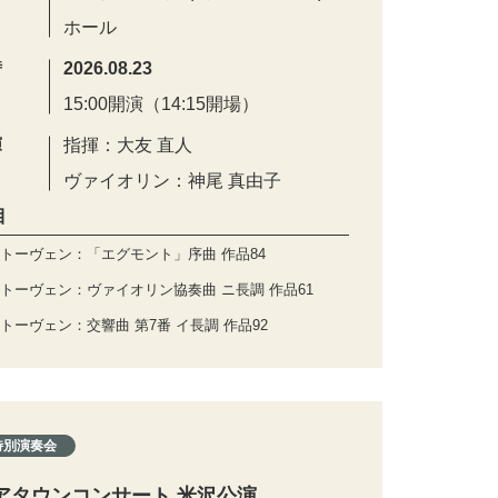
ホール
時
2026.08.23
15:00開演（14:15開場）
演
指揮：大友 直人
ヴァイオリン：神尾 真由子
目
トーヴェン：「エグモント」序曲 作品84
トーヴェン：ヴァイオリン協奏曲 ニ長調 作品61
トーヴェン：交響曲 第7番 イ長調 作品92
特別演奏会
アタウンコンサート 米沢公演