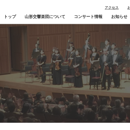
アクセス
トップ
山形交響楽団について
コンサート情報
お知らせ
楽団プロフィール
コンサート情報
山響が目指すもの
チケット購入ガイド
寄
指揮者・楽団員紹介
鑑賞会員入会
山響アマデウスコア
定期演奏会アーカイブ
山響の教育・地域交流
動画で見る山響
団体情報