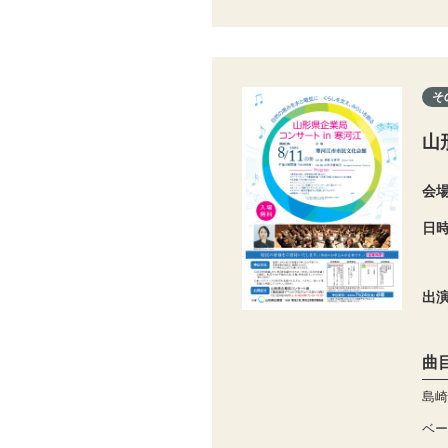
そ
山
会
日
出
曲
島崎
ベー