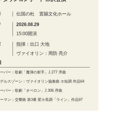
場
伝国の杜 置賜文化ホール
時
2026.08.29
15:00開演
演
指揮：出口 大地
ヴァイオリン：周防 亮介
目
ーバー：歌劇「魔弾の射手」J.277 序曲
デルスゾーン：ヴァイオリン協奏曲 ホ短調 作品64
ーバー：歌劇「オベロン」J.306 序曲
ーマン：交響曲 第3番 変ホ長調「ライン」作品97