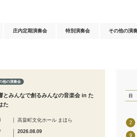
庄内定期演奏会
特別演奏会
その他の演
の他の演奏会
響とみんなで創るみんなの音楽会 in た
日
はた
場
高畠町文化ホール まほら
2
時
2026.08.09
9