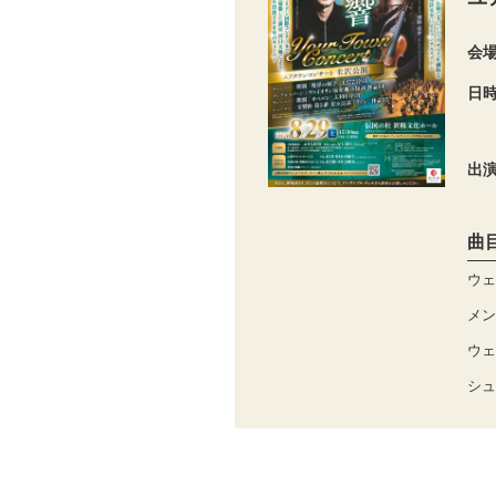
会
日
出
曲
ウェ
メン
ウェ
シュ