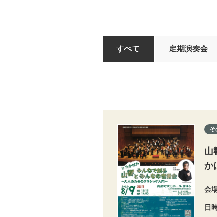
すべて
定期演奏会
そ
山
か
会
日