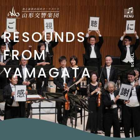
RESOUNDS
FROM
SCROLL
YAMAGATA