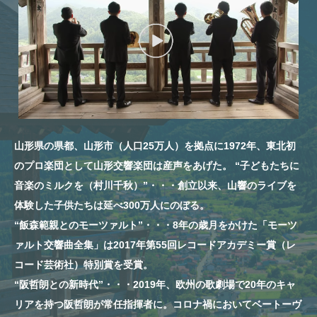
山形県の県都、山形市（人口25万人）を拠点に1972年、東北初
のプロ楽団として山形交響楽団は産声をあげた。 “子どもたちに
音楽のミルクを（村川千秋）”・・・創立以来、山響のライブを
体験した子供たちは延べ300万人にのぼる。
“飯森範親とのモーツァルト”・・・8年の歳月をかけた「モーツ
ァルト交響曲全集」は2017年第55回レコードアカデミー賞（レ
コード芸術社）特別賞を受賞。
“阪哲朗との新時代”・・・2019年、欧州の歌劇場で20年のキャ
リアを持つ阪哲朗が常任指揮者に。コロナ禍においてベートーヴ