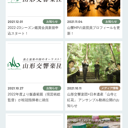
2021.12.01
2021.11.04
お知らせ
お知らせ
2022-23シーズン鑑賞会員新規申
山響HPの楽団員プロフィールを更
込スタート！
新！
2021.10.27
2021.10.11
お知らせ
メディア情報
2022年度より飯森範親（現芸術総
山形交響楽団×日本遺産「山寺と
監督）が桂冠指揮者に就任
紅花」 アンサンブル動画公開のお
知らせ